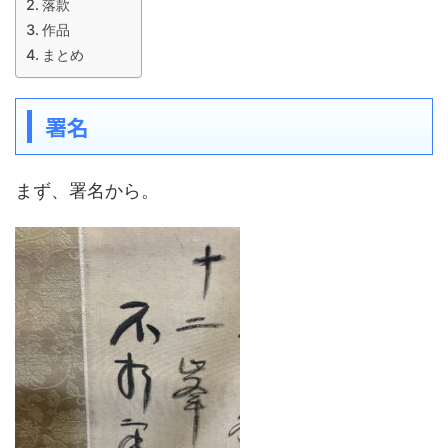
落款
作品
まとめ
署名
まず、署名から。