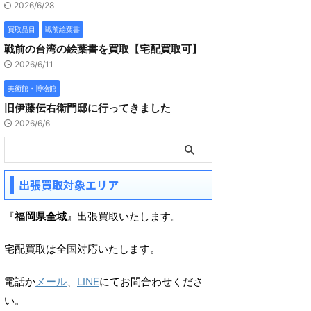
2026/6/28
買取品目
戦前絵葉書
戦前の台湾の絵葉書を買取【宅配買取可】
2026/6/11
美術館・博物館
旧伊藤伝右衛門邸に行ってきました
2026/6/6
出張買取対象エリア
『
福岡県全域
』出張買取いたします。
宅配買取は全国対応いたします。
電話か
メール
、
LINE
にてお問合わせくださ
い。