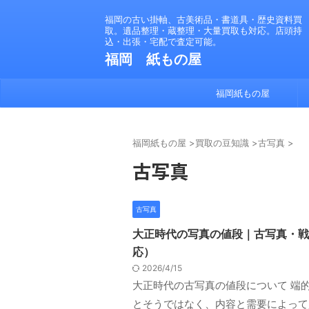
福岡の古い掛軸、古美術品・書道具・歴史資料買
取。遺品整理・蔵整理・大量買取も対応。店頭持
込・出張・宅配で査定可能。
福岡 紙もの屋
福岡紙もの屋
福岡紙もの屋
>
買取の豆知識
>
古写真
>
古写真
古写真
大正時代の写真の値段｜古写真・戦
応）
2026/4/15
大正時代の古写真の値段について 端
とそうではなく、内容と需要によって