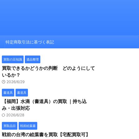
特定商取引法に基づく表記
買取の豆知識
遺品整理
買取できるかどうかの判断 どのようにして
いるか？
2026/6/29
書道具
書道具
【福岡】水滴（書道具）の買取 ｜持ち込
み・出張対応
2026/6/28
買取品目
戦前絵葉書
戦前の台湾の絵葉書を買取【宅配買取可】