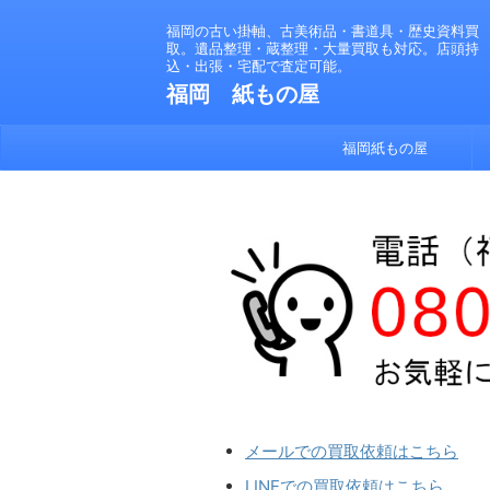
福岡の古い掛軸、古美術品・書道具・歴史資料買
取。遺品整理・蔵整理・大量買取も対応。店頭持
込・出張・宅配で査定可能。
福岡 紙もの屋
福岡紙もの屋
メールでの買取依頼はこちら
LINEでの買取依頼はこちら