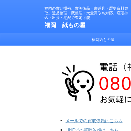
福岡の古い掛軸、古美術品・書道具・歴史資料買
取。遺品整理・蔵整理・大量買取も対応。店頭持
込・出張・宅配で査定可能。
福岡 紙もの屋
福岡紙もの屋
メールでの買取依頼はこちら
LINEでの買取依頼はこちら