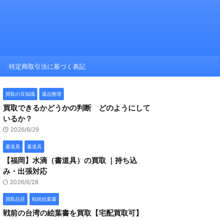
特定商取引法に基づく表記
買取の豆知識
遺品整理
買取できるかどうかの判断 どのようにして
いるか？
2026/6/29
書道具
書道具
【福岡】水滴（書道具）の買取 ｜持ち込
み・出張対応
2026/6/28
買取品目
戦前絵葉書
戦前の台湾の絵葉書を買取【宅配買取可】