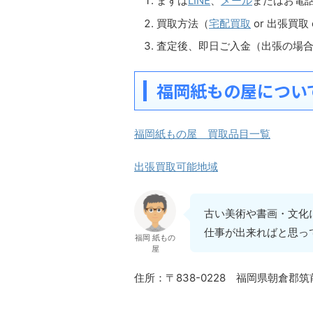
まずは
LINE
、
メール
またはお電
買取方法（
宅配買取
or 出張買取
査定後、即日ご入金（出張の場
福岡紙もの屋につい
福岡紙もの屋 買取品目一覧
出張買取可能地域
古い美術や書画・文化
仕事が出来ればと思っ
福岡 紙もの
屋
住所：〒838-0228 福岡県朝倉郡