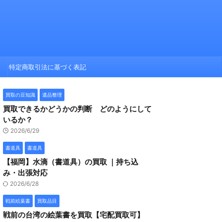
特定商取引法に基づく表記
買取の豆知識
遺品整理
買取できるかどうかの判断 どのようにして
いるか？
2026/6/29
書道具
書道具
【福岡】水滴（書道具）の買取 ｜持ち込
み・出張対応
2026/6/28
戦前絵葉書
買取品目
戦前の台湾の絵葉書を買取【宅配買取可】