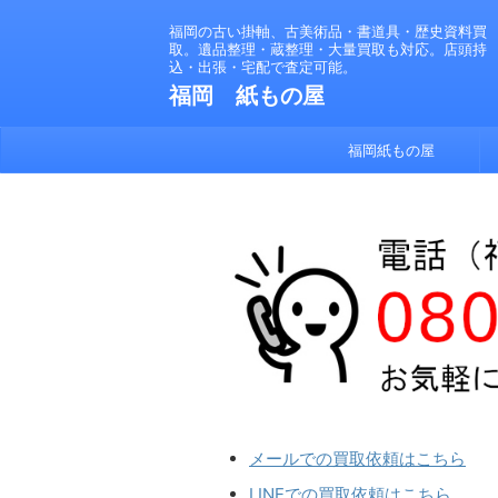
福岡の古い掛軸、古美術品・書道具・歴史資料買
取。遺品整理・蔵整理・大量買取も対応。店頭持
込・出張・宅配で査定可能。
福岡 紙もの屋
福岡紙もの屋
メールでの買取依頼はこちら
LINEでの買取依頼はこちら