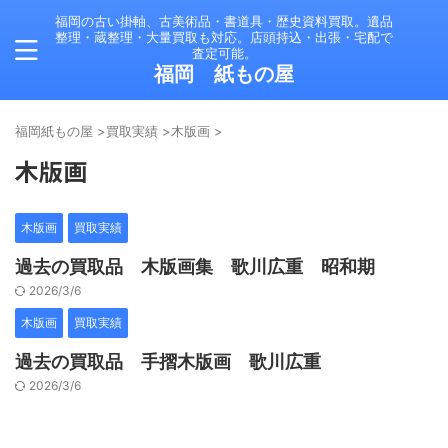
福岡の古い掛軸、古美術品・書道具・歴史資料買取。遺品
整理・蔵整理・大量買取も対応。店頭持込・出張・宅配で
査定可能。
福岡 紙もの屋
福岡紙もの屋
>
買取実績
>
木版画
>
木版画
木版画
買取実績
過去の買取品 木版画集 歌川広重 昭和期
2026/3/6
木版画
買取実績
過去の買取品 手摺木版画 歌川広重
2026/3/6